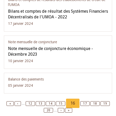
l‘UMOA
Bilans et comptes de résultat des Systèmes Financiers
Décentralisés de l'UMOA - 2022
17 janvier 2024
Note mensuelle de conjoncture
Note mensuelle de conjoncture économique -
Décembre 2023
10 janvier 2024
Balance des paiements
05 janvier 2024
Pagination
Current
16
First
«
Previous
‹
…
Page
12
Page
13
Page
14
Page
15
Page
17
Page
18
Page
19
page
page
page
Page
20
…
Next
›
Last
»
page
page