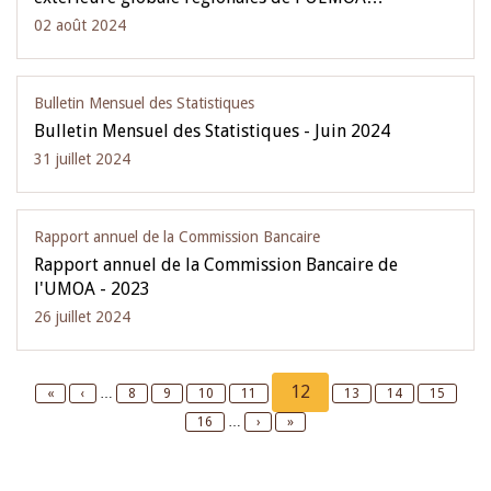
02 août 2024
Bulletin Mensuel des Statistiques
Bulletin Mensuel des Statistiques - Juin 2024
31 juillet 2024
Rapport annuel de la Commission Bancaire
Rapport annuel de la Commission Bancaire de
l'UMOA - 2023
26 juillet 2024
Pagination
Current
12
First
«
Previous
‹
…
Page
8
Page
9
Page
10
Page
11
Page
13
Page
14
Page
15
page
page
page
Page
16
…
Next
›
Last
»
page
page