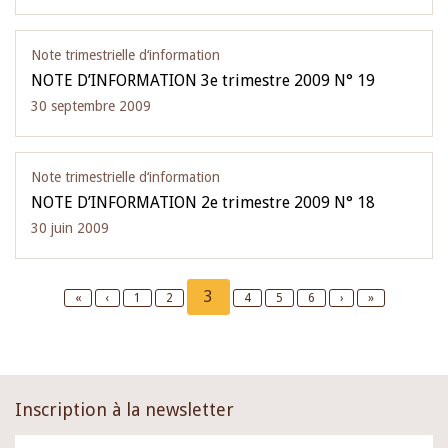
Note trimestrielle d‘information
NOTE D’INFORMATION 3e trimestre 2009 N° 19
30 septembre 2009
Note trimestrielle d‘information
NOTE D’INFORMATION 2e trimestre 2009 N° 18
30 juin 2009
Pagination
Current
3
First
«
Previous
‹
Page
1
Page
2
Page
4
Page
5
Page
6
Next
›
Last
»
page
page
page
page
page
Inscription à la newsletter