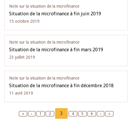
Note sur la situation de la microfinance
Situation de la microfinance à fin juin 2019
15 octobre 2019
Note sur la situation de la microfinance
Situation de la microfinance à fin mars 2019
23 juillet 2019
Note sur la situation de la microfinance
Situation de la microfinance à fin décembre 2018
11 avril 2019
Pagination
Current
3
First
«
Previous
‹
Page
1
Page
2
Page
4
Page
5
Page
6
Next
›
Last
»
page
page
page
page
page