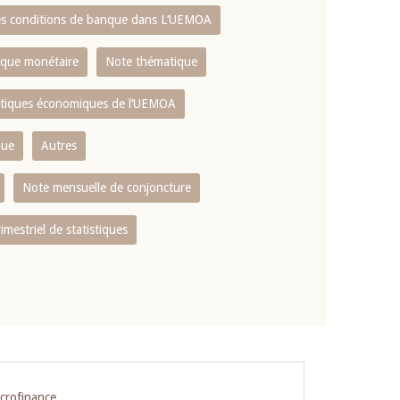
es conditions de banque dans L‘UEMOA
tique monétaire
Note thématique
istiques économiques de l‘UEMOA
que
Autres
Note mensuelle de conjoncture
rimestriel de statistiques
icrofinance