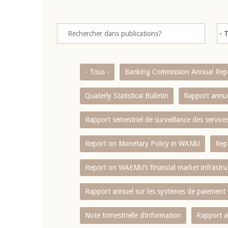
- Tous -
Banking Commission Annual Rep
Quaterly Statistical Bulletin
Rapport annue
Rapport semestriel de surveillance des servic
Report on Monetary Policy in WAMU
Rep
Report on WAEMU’s financial market infrastru
Rapport annuel sur les systèmes de paiement
Note trimestrielle d‘information
Rapport a