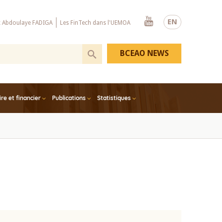
Youtube
EN
x Abdoulaye FADIGA
Les FinTech dans l'UEMOA
BCEAO NEWS
e et financier
Publications
Statistiques