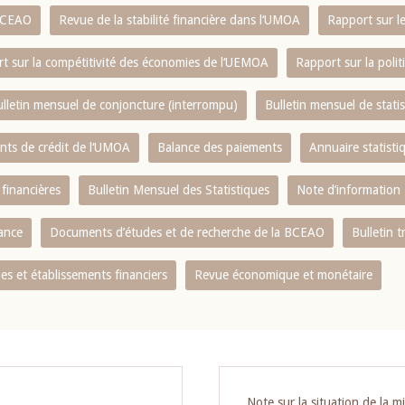
 BCEAO
Revue de la stabilité financière dans l‘UMOA
Rapport sur l
t sur la compétitivité des économies de l‘UEMOA
Rapport sur la poli
lletin mensuel de conjoncture (interrompu)
Bulletin mensuel de stat
ents de crédit de l‘UMOA
Balance des paiements
Annuaire statisti
 financières
Bulletin Mensuel des Statistiques
Note d’information
nance
Documents d’études et de recherche de la BCEAO
Bulletin t
s et établissements financiers
Revue économique et monétaire
Note sur la situation de la m