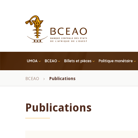
Skip
to
main
content
UMOA
BCEAO
Billets et pièces
Politique monétaire
Fil
BCEAO
Publications
d'Ariane
Publications