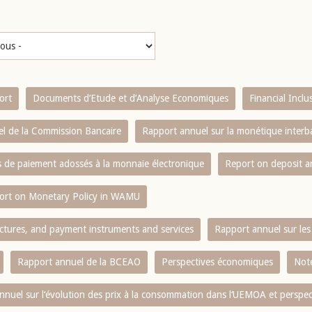
ort
Documents d’Etude et d’Analyse Economiques
Financial Incl
l de la Commission Bancaire
Rapport annuel sur la monétique inter
es de paiement adossés à la monnaie électronique
Report on deposit 
ort on Monetary Policy in WAMU
ctures, and payment instruments and services
Rapport annuel sur les 
Rapport annuel de la BCEAO
Perspectives économiques
Note
nnuel sur l‘évolution des prix à la consommation dans l‘UEMOA et perspec