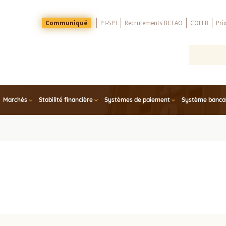
Menu
Communiqué
PI-SPI
Recrutements BCEAO
COFEB
Pri
Top
Marchés
Stabilité financière
Systèmes de paiement
Système bancair