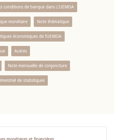
es conditions de banque dans L‘UEMOA
tique monétaire
Note thématique
istiques économiques de l‘UEMOA
que
Autres
Note mensuelle de conjoncture
rimestriel de statistiques
ues monétaires et financières