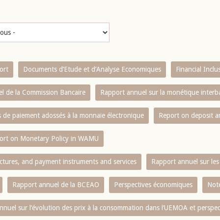
ort
Documents d’Etude et d’Analyse Economiques
Financial Incl
l de la Commission Bancaire
Rapport annuel sur la monétique inter
es de paiement adossés à la monnaie électronique
Report on deposit 
ort on Monetary Policy in WAMU
ctures, and payment instruments and services
Rapport annuel sur les 
Rapport annuel de la BCEAO
Perspectives économiques
Note
nnuel sur l‘évolution des prix à la consommation dans l‘UEMOA et perspec