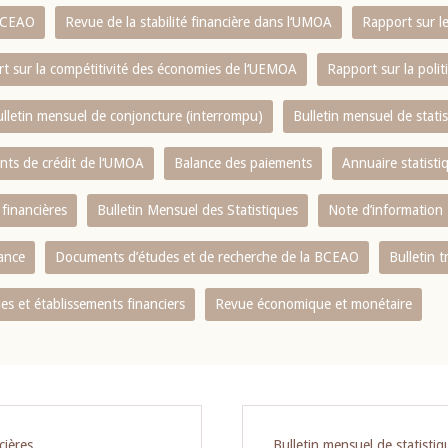
 BCEAO
Revue de la stabilité financière dans l‘UMOA
Rapport sur l
t sur la compétitivité des économies de l‘UEMOA
Rapport sur la poli
lletin mensuel de conjoncture (interrompu)
Bulletin mensuel de stat
ents de crédit de l‘UMOA
Balance des paiements
Annuaire statisti
 financières
Bulletin Mensuel des Statistiques
Note d’information
nance
Documents d’études et de recherche de la BCEAO
Bulletin t
s et établissements financiers
Revue économique et monétaire
cières
Bulletin mensuel de statistiq