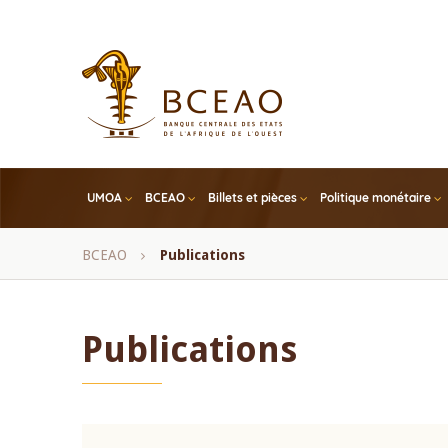
Skip
to
main
content
UMOA
BCEAO
Billets et pièces
Politique monétaire
Fil
BCEAO
Publications
d'Ariane
Publications