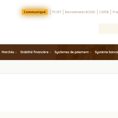
Menu
Communiqué
PI-SPI
Recrutements BCEAO
COFEB
Pri
Top
Marchés
Stabilité financière
Systèmes de paiement
Système bancair