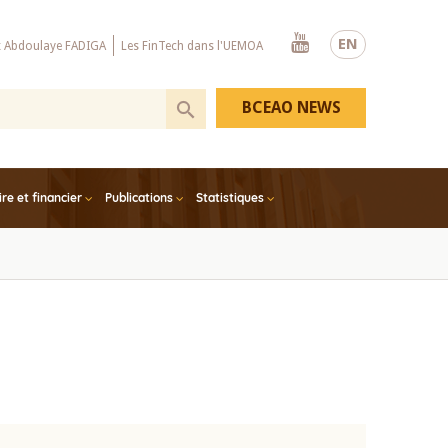
Youtube
EN
x Abdoulaye FADIGA
Les FinTech dans l'UEMOA
BCEAO NEWS
e et financier
Publications
Statistiques