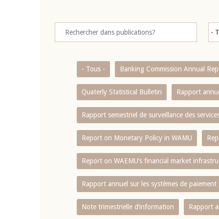
- Tous -
Banking Commission Annual Rep
Quaterly Statistical Bulletin
Rapport annue
Rapport semestriel de surveillance des servic
Report on Monetary Policy in WAMU
Rep
Report on WAEMU’s financial market infrastru
Rapport annuel sur les systèmes de paiement
Note trimestrielle d‘information
Rapport a