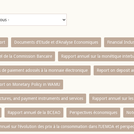
ort
Documents d’Etude et d’Analyse Economiques
Financial Incl
l de la Commission Bancaire
Rapport annuel sur la monétique inter
es de paiement adossés à la monnaie électronique
Report on deposit 
ort on Monetary Policy in WAMU
ctures, and payment instruments and services
Rapport annuel sur les 
Rapport annuel de la BCEAO
Perspectives économiques
Note
nnuel sur l‘évolution des prix à la consommation dans l‘UEMOA et perspec