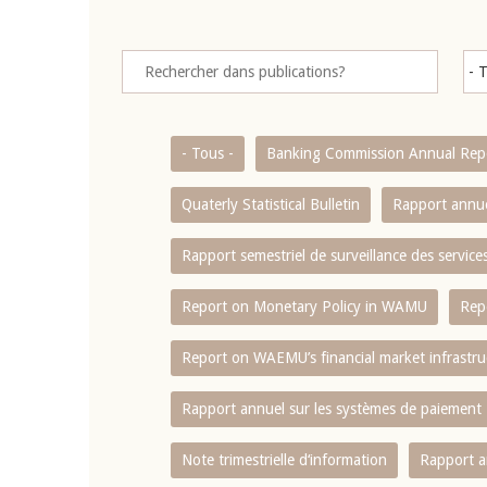
- Tous -
Banking Commission Annual Rep
Quaterly Statistical Bulletin
Rapport annue
Rapport semestriel de surveillance des servic
Report on Monetary Policy in WAMU
Rep
Report on WAEMU’s financial market infrastru
Rapport annuel sur les systèmes de paiement
Note trimestrielle d‘information
Rapport a