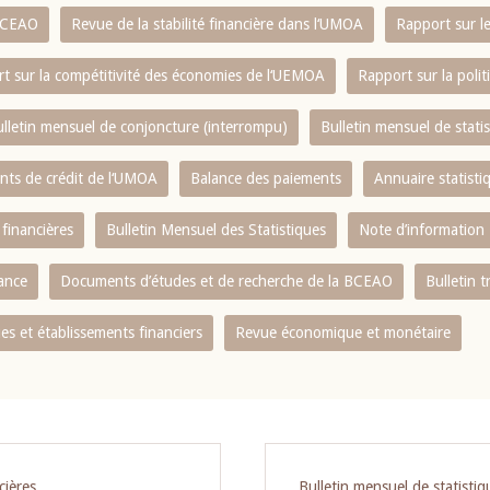
 BCEAO
Revue de la stabilité financière dans l‘UMOA
Rapport sur l
t sur la compétitivité des économies de l‘UEMOA
Rapport sur la poli
lletin mensuel de conjoncture (interrompu)
Bulletin mensuel de stat
ents de crédit de l‘UMOA
Balance des paiements
Annuaire statisti
 financières
Bulletin Mensuel des Statistiques
Note d’information
nance
Documents d’études et de recherche de la BCEAO
Bulletin t
s et établissements financiers
Revue économique et monétaire
cières
Bulletin mensuel de statistiq