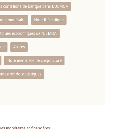
es conditions de banque dans L‘UEMOA
tique monétaire
Note thématique
istiques économiques de l‘UEMOA
que
Autres
Note mensuelle de conjoncture
rimestriel de statistiques
ues monétaires et financières