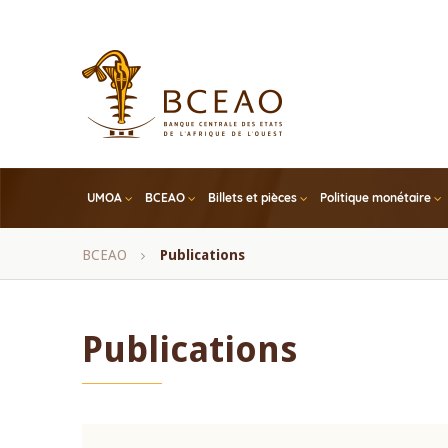
Skip
to
main
content
UMOA
BCEAO
Billets et pièces
Politique monétaire
Fil
BCEAO
Publications
d'Ariane
Publications