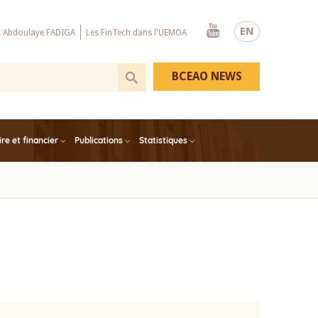
Youtube
EN
x Abdoulaye FADIGA
Les FinTech dans l'UEMOA
BCEAO NEWS
e et financier
Publications
Statistiques