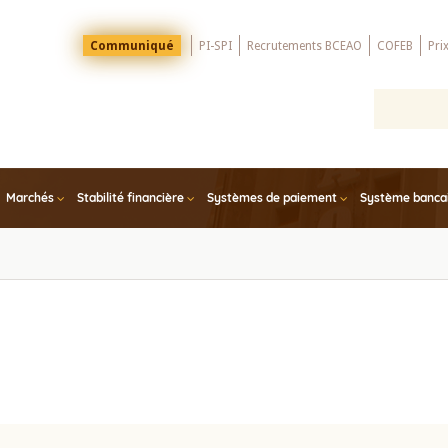
Menu
Communiqué
PI-SPI
Recrutements BCEAO
COFEB
Pri
Top
Marchés
Stabilité financière
Systèmes de paiement
Système bancair