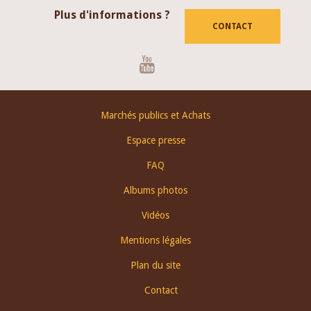
Plus d'informations ?
CONTACT
Youtube
Footer
Marchés publics et Achats
menu
Espace presse
FAQ
Albums photos
Vidéos
Mentions légales
Plan du site
Contact