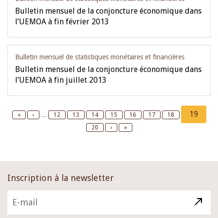
Bulletin mensuel de la conjoncture économique dans
l’UEMOA à fin février 2013
Bulletin mensuel de statistiques monétaires et financières
Bulletin mensuel de la conjoncture économique dans
l’UEMOA à fin juillet 2013
Pagination
Current
19
First
«
Previous
‹
…
Page
12
Page
13
Page
14
Page
15
Page
16
Page
17
Page
18
page
page
page
Page
20
Next
›
Last
»
page
page
Inscription à la newsletter