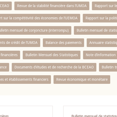
 BCEAO
Revue de la stabilité financière dans l‘UMOA
Rapport sur l
t sur la compétitivité des économies de l‘UEMOA
Rapport sur la poli
lletin mensuel de conjoncture (interrompu)
Bulletin mensuel de stat
ents de crédit de l‘UMOA
Balance des paiements
Annuaire statisti
 financières
Bulletin Mensuel des Statistiques
Note d’information
nance
Documents d’études et de recherche de la BCEAO
Bulletin t
s et établissements financiers
Revue économique et monétaire
cières
Bulletin mensuel de statistiq