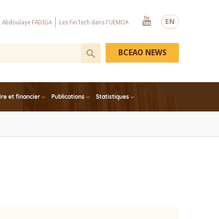
Youtube
EN
x Abdoulaye FADIGA
Les FinTech dans l'UEMOA
BCEAO NEWS
e et financier
Publications
Statistiques