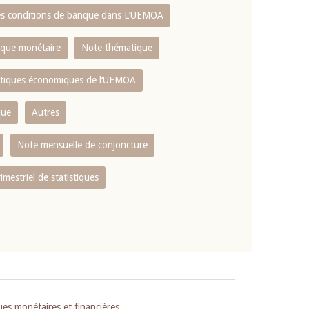
es conditions de banque dans L‘UEMOA
tique monétaire
Note thématique
istiques économiques de l‘UEMOA
que
Autres
Note mensuelle de conjoncture
rimestriel de statistiques
ues monétaires et financières