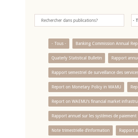
- Tous -
Banking Commission Annual Rep
Quaterly Statistical Bulletin
Rapport annue
Rapport semestriel de surveillance des servic
Report on Monetary Policy in WAMU
Rep
Report on WAEMU’s financial market infrastru
Rapport annuel sur les systèmes de paiement
Note trimestrielle d‘information
Rapport a