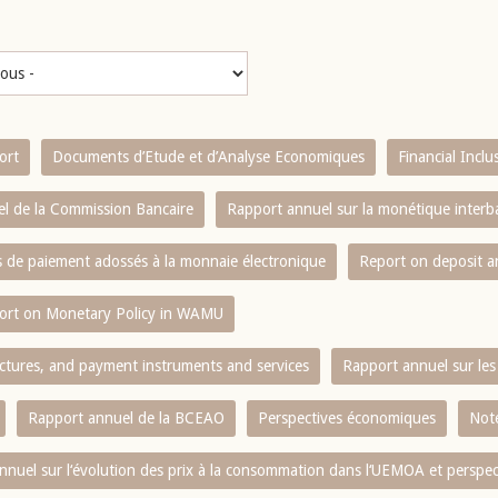
ort
Documents d’Etude et d’Analyse Economiques
Financial Incl
l de la Commission Bancaire
Rapport annuel sur la monétique inter
es de paiement adossés à la monnaie électronique
Report on deposit 
ort on Monetary Policy in WAMU
ctures, and payment instruments and services
Rapport annuel sur les 
Rapport annuel de la BCEAO
Perspectives économiques
Note
nnuel sur l‘évolution des prix à la consommation dans l‘UEMOA et perspec