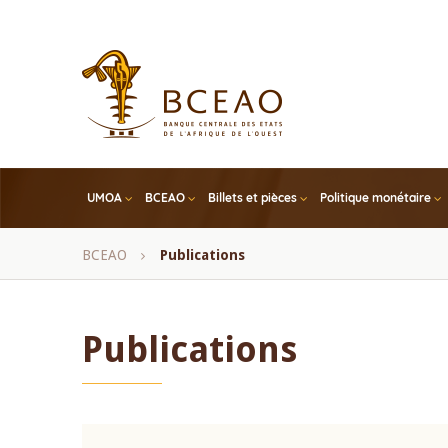
Skip
to
main
content
UMOA
BCEAO
Billets et pièces
Politique monétaire
Fil
BCEAO
Publications
d'Ariane
Publications