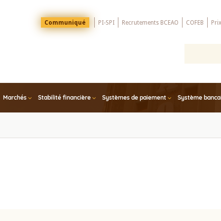
Menu
Communiqué
PI-SPI
Recrutements BCEAO
COFEB
Pri
Top
Marchés
Stabilité financière
Systèmes de paiement
Système bancair