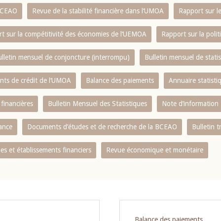
 BCEAO
Revue de la stabilité financière dans l‘UMOA
Rapport sur l
t sur la compétitivité des économies de l‘UEMOA
Rapport sur la poli
lletin mensuel de conjoncture (interrompu)
Bulletin mensuel de stat
ents de crédit de l‘UMOA
Balance des paiements
Annuaire statisti
 financières
Bulletin Mensuel des Statistiques
Note d’information
nance
Documents d’études et de recherche de la BCEAO
Bulletin t
s et établissements financiers
Revue économique et monétaire
Balance des paiements