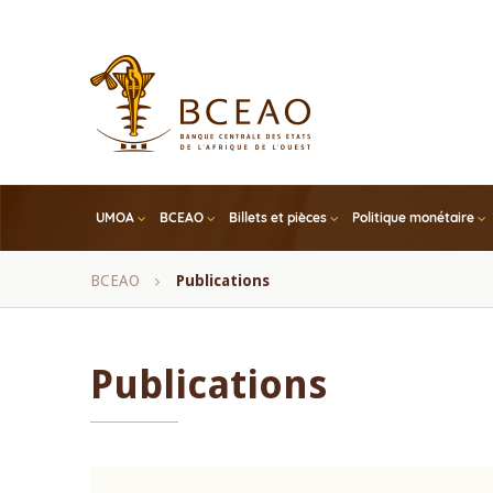
Skip
to
main
content
UMOA
BCEAO
Billets et pièces
Politique monétaire
Fil
BCEAO
Publications
d'Ariane
Publications