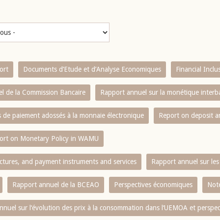
ort
Documents d’Etude et d’Analyse Economiques
Financial Incl
l de la Commission Bancaire
Rapport annuel sur la monétique inter
es de paiement adossés à la monnaie électronique
Report on deposit 
ort on Monetary Policy in WAMU
ctures, and payment instruments and services
Rapport annuel sur les 
Rapport annuel de la BCEAO
Perspectives économiques
Note
nnuel sur l‘évolution des prix à la consommation dans l‘UEMOA et perspec