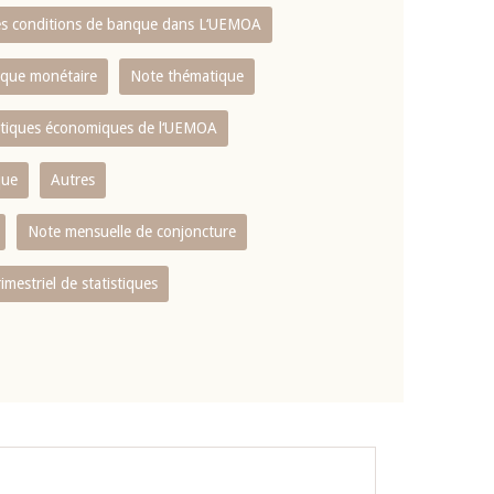
es conditions de banque dans L‘UEMOA
tique monétaire
Note thématique
istiques économiques de l‘UEMOA
que
Autres
Note mensuelle de conjoncture
rimestriel de statistiques