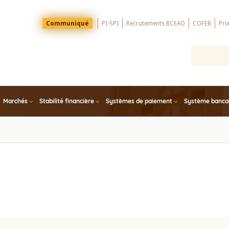
Menu
Communiqué
PI-SPI
Recrutements BCEAO
COFEB
Pri
Top
Marchés
Stabilité financière
Systèmes de paiement
Système bancair