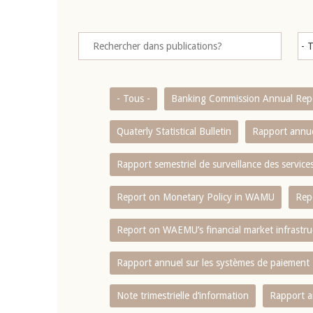
- Tous -
Banking Commission Annual Rep
Quaterly Statistical Bulletin
Rapport annue
Rapport semestriel de surveillance des servic
Report on Monetary Policy in WAMU
Rep
Report on WAEMU’s financial market infrastru
Rapport annuel sur les systèmes de paiement
Note trimestrielle d‘information
Rapport a