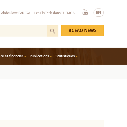
Youtube
EN
x Abdoulaye FADIGA
Les FinTech dans l'UEMOA
BCEAO NEWS
e et financier
Publications
Statistiques