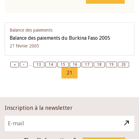
Balance des paiements
Balance des paiements du Burkina Faso 2005
27 février 2005
Pagination
First
«
Previous
‹
…
Page
13
Page
14
Page
15
Page
16
Page
17
Page
18
Page
19
Page
20
page
page
Current
21
page
Inscription à la newsletter