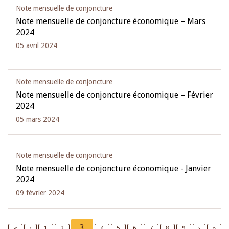
Note mensuelle de conjoncture
Note mensuelle de conjoncture économique – Mars
2024
05 avril 2024
Note mensuelle de conjoncture
Note mensuelle de conjoncture économique – Février
2024
05 mars 2024
Note mensuelle de conjoncture
Note mensuelle de conjoncture économique - Janvier
2024
09 février 2024
Pagination
Current
3
First
«
Previous
‹
Page
1
Page
2
Page
4
Page
5
Page
6
Page
7
Page
8
Page
9
Next
›
Last
»