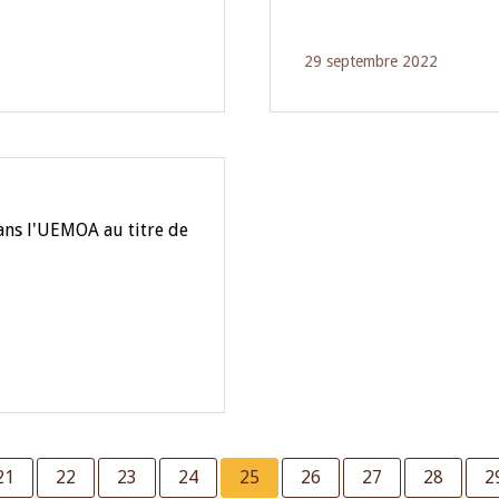
29 septembre 2022
dans l'UEMOA au titre de
s
Page
21
Page
22
Page
23
Page
24
Current
25
Page
26
Page
27
Page
28
P
2