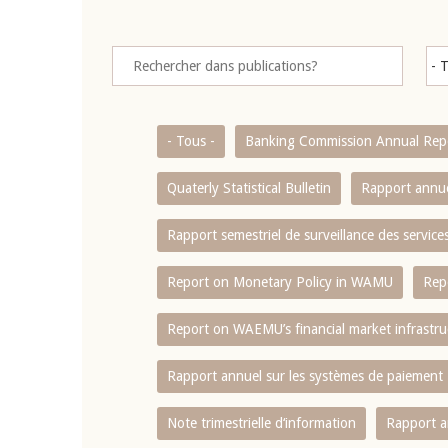
- Tous -
Banking Commission Annual Rep
Quaterly Statistical Bulletin
Rapport annue
Rapport semestriel de surveillance des servic
Report on Monetary Policy in WAMU
Rep
Report on WAEMU’s financial market infrastru
Rapport annuel sur les systèmes de paiement
Note trimestrielle d‘information
Rapport a