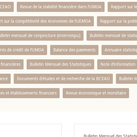
 BCEAO
Revue de la stabilité financière dans l‘UMOA
Rapport sur l
t sur la compétitivité des économies de l‘UEMOA
Rapport sur la poli
lletin mensuel de conjoncture (interrompu)
Bulletin mensuel de stat
ents de crédit de l‘UMOA
Balance des paiements
Annuaire statisti
 financières
Bulletin Mensuel des Statistiques
Note d’information
nance
Documents d’études et de recherche de la BCEAO
Bulletin t
s et établissements financiers
Revue économique et monétaire
Bulletin Mensuel des Statist