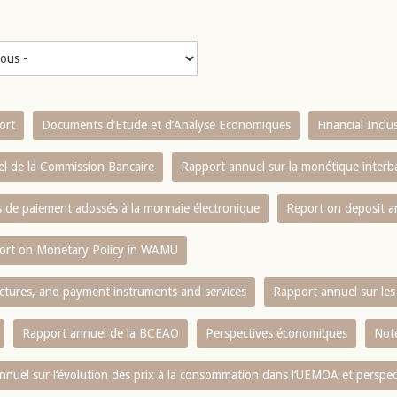
ort
Documents d’Etude et d’Analyse Economiques
Financial Incl
l de la Commission Bancaire
Rapport annuel sur la monétique inter
es de paiement adossés à la monnaie électronique
Report on deposit 
ort on Monetary Policy in WAMU
ctures, and payment instruments and services
Rapport annuel sur les 
Rapport annuel de la BCEAO
Perspectives économiques
Note
nnuel sur l‘évolution des prix à la consommation dans l‘UEMOA et perspec