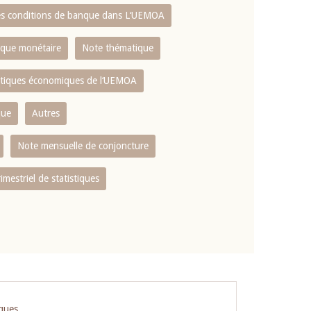
es conditions de banque dans L‘UEMOA
tique monétaire
Note thématique
istiques économiques de l‘UEMOA
que
Autres
Note mensuelle de conjoncture
rimestriel de statistiques
iques