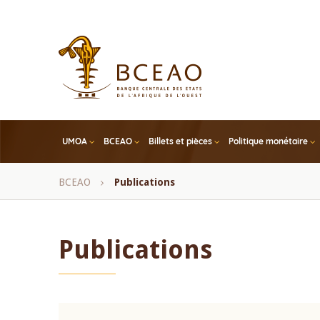
Skip
to
main
content
UMOA
BCEAO
Billets et pièces
Politique monétaire
Fil
BCEAO
Publications
d'Ariane
Publications