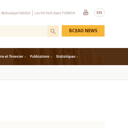
Youtube
EN
x Abdoulaye FADIGA
Les FinTech dans l'UEMOA
BCEAO NEWS
e et financier
Publications
Statistiques