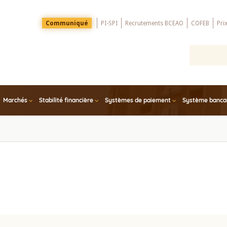
Menu
Communiqué
PI-SPI
Recrutements BCEAO
COFEB
Pri
Top
Marchés
Stabilité financière
Systèmes de paiement
Système bancair