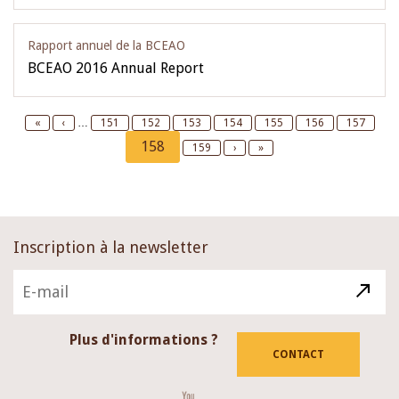
Rapport annuel de la BCEAO
BCEAO 2016 Annual Report
Pagination
First
«
Previous
‹
…
Page
151
Page
152
Page
153
Page
154
Page
155
Page
156
Page
157
page
page
Current
158
Page
159
Next
›
Last
»
page
page
page
Inscription à la newsletter
Plus d'informations ?
CONTACT
Youtube