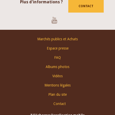
Plus d'informations ?
CONTACT
Youtube
Footer
Marchés publics et Achats
menu
Espace presse
FAQ
Albums photos
Vidéos
Mentions légales
Plan du site
Contact