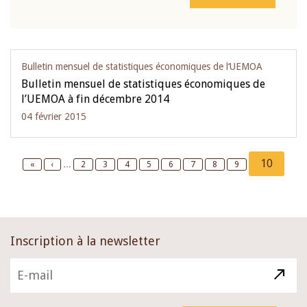
Bulletin mensuel de statistiques économiques de l‘UEMOA
Bulletin mensuel de statistiques économiques de
l’UEMOA à fin décembre 2014
04 février 2015
Pagination
Current
10
First
«
Previous
‹
…
Page
2
Page
3
Page
4
Page
5
Page
6
Page
7
Page
8
Page
9
page
page
page
Inscription à la newsletter