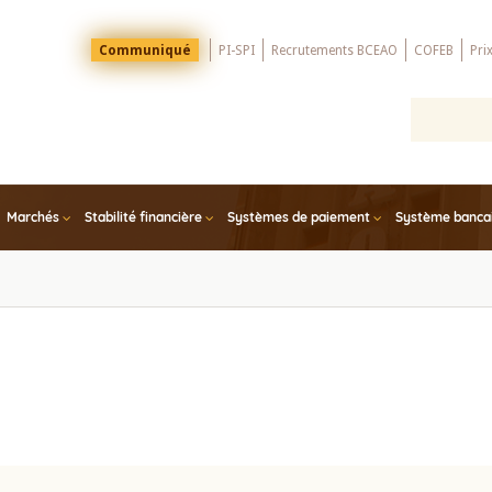
Menu
Communiqué
PI-SPI
Recrutements BCEAO
COFEB
Pri
Top
Marchés
Stabilité financière
Systèmes de paiement
Système bancair