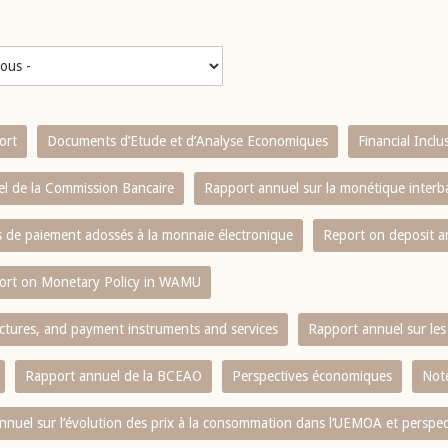
ort
Documents d’Etude et d’Analyse Economiques
Financial Incl
l de la Commission Bancaire
Rapport annuel sur la monétique inter
es de paiement adossés à la monnaie électronique
Report on deposit 
ort on Monetary Policy in WAMU
ctures, and payment instruments and services
Rapport annuel sur les 
Rapport annuel de la BCEAO
Perspectives économiques
Note
nnuel sur l‘évolution des prix à la consommation dans l‘UEMOA et perspec