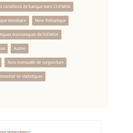
es conditions de banque dans L‘UEMOA
tique monétaire
Note thématique
istiques économiques de l‘UEMOA
que
Autres
Note mensuelle de conjoncture
rimestriel de statistiques
ture (interrompu)