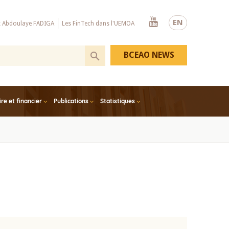
Youtube
EN
x Abdoulaye FADIGA
Les FinTech dans l'UEMOA
BCEAO NEWS
e et financier
Publications
Statistiques