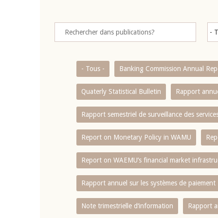
- Tous -
Banking Commission Annual Rep
Quaterly Statistical Bulletin
Rapport annue
Rapport semestriel de surveillance des servic
Report on Monetary Policy in WAMU
Rep
Report on WAEMU’s financial market infrastru
Rapport annuel sur les systèmes de paiement
Note trimestrielle d‘information
Rapport a