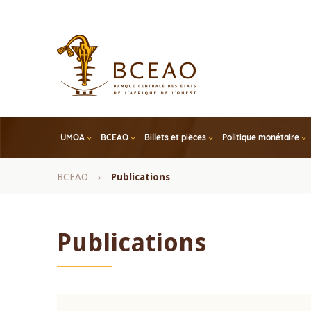
Skip
to
main
content
UMOA
BCEAO
Billets et pièces
Politique monétaire
Fil
BCEAO
Publications
d'Ariane
Publications