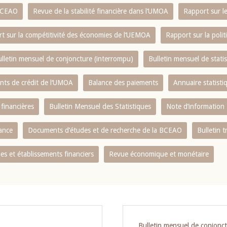
 BCEAO
Revue de la stabilité financière dans l‘UMOA
Rapport sur l
t sur la compétitivité des économies de l‘UEMOA
Rapport sur la poli
lletin mensuel de conjoncture (interrompu)
Bulletin mensuel de stat
ents de crédit de l‘UMOA
Balance des paiements
Annuaire statisti
 financières
Bulletin Mensuel des Statistiques
Note d’information
nance
Documents d’études et de recherche de la BCEAO
Bulletin t
s et établissements financiers
Revue économique et monétaire
Bulletin mensuel de conjonc