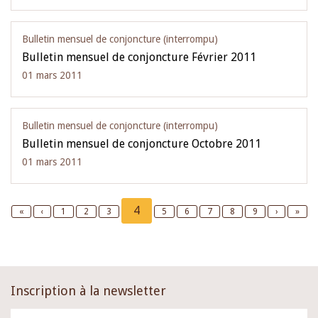
Bulletin mensuel de conjoncture (interrompu)
Bulletin mensuel de conjoncture Février 2011
01 mars 2011
Bulletin mensuel de conjoncture (interrompu)
Bulletin mensuel de conjoncture Octobre 2011
01 mars 2011
Pagination
Current
4
First
«
Previous
‹
Page
1
Page
2
Page
3
Page
5
Page
6
Page
7
Page
8
Page
9
Next
›
Last
»
page
page
page
page
page
Inscription à la newsletter