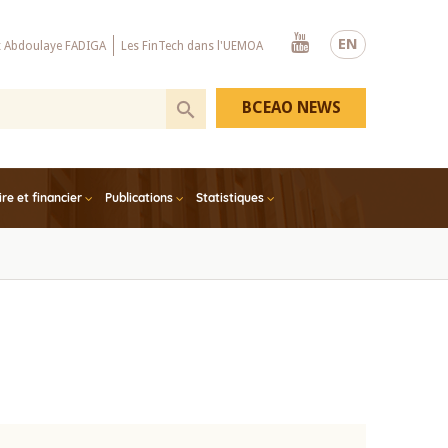
Youtube
EN
x Abdoulaye FADIGA
Les FinTech dans l'UEMOA
BCEAO NEWS
e et financier
Publications
Statistiques