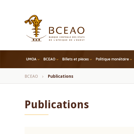
Skip
to
main
content
UMOA
BCEAO
Billets et pièces
Politique monétaire
Fil
BCEAO
Publications
d'Ariane
Publications