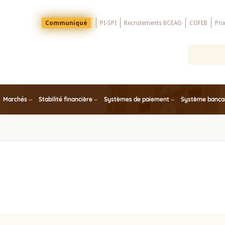
Menu
Communiqué
PI-SPI
Recrutements BCEAO
COFEB
Pri
Top
Marchés
Stabilité financière
Systèmes de paiement
Système bancair