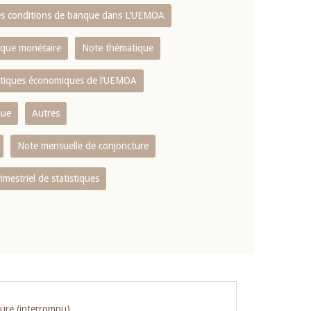
es conditions de banque dans L‘UEMOA
tique monétaire
Note thématique
istiques économiques de l‘UEMOA
que
Autres
Note mensuelle de conjoncture
rimestriel de statistiques
ture (interrompu)