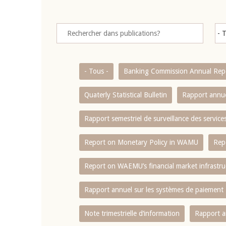
- Tous -
Banking Commission Annual Rep
Quaterly Statistical Bulletin
Rapport annue
Rapport semestriel de surveillance des servic
Report on Monetary Policy in WAMU
Rep
Report on WAEMU’s financial market infrastru
Rapport annuel sur les systèmes de paiement
Note trimestrielle d‘information
Rapport a