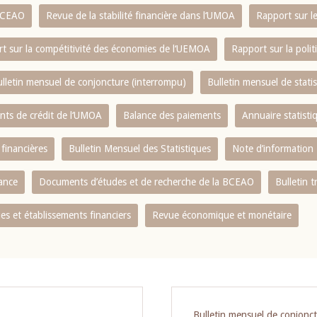
 BCEAO
Revue de la stabilité financière dans l‘UMOA
Rapport sur l
t sur la compétitivité des économies de l‘UEMOA
Rapport sur la poli
lletin mensuel de conjoncture (interrompu)
Bulletin mensuel de stat
ents de crédit de l‘UMOA
Balance des paiements
Annuaire statisti
 financières
Bulletin Mensuel des Statistiques
Note d’information
nance
Documents d’études et de recherche de la BCEAO
Bulletin t
s et établissements financiers
Revue économique et monétaire
Bulletin mensuel de conjonc