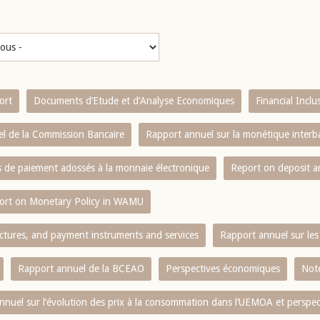
ort
Documents d’Etude et d’Analyse Economiques
Financial Incl
l de la Commission Bancaire
Rapport annuel sur la monétique inter
es de paiement adossés à la monnaie électronique
Report on deposit 
ort on Monetary Policy in WAMU
ctures, and payment instruments and services
Rapport annuel sur les 
Rapport annuel de la BCEAO
Perspectives économiques
Note
nnuel sur l‘évolution des prix à la consommation dans l‘UEMOA et perspec