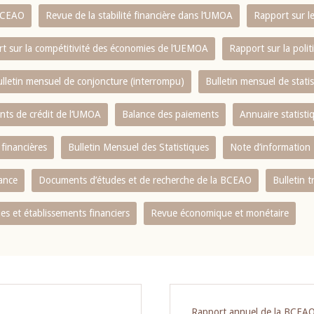
 BCEAO
Revue de la stabilité financière dans l‘UMOA
Rapport sur l
t sur la compétitivité des économies de l‘UEMOA
Rapport sur la poli
lletin mensuel de conjoncture (interrompu)
Bulletin mensuel de stat
ents de crédit de l‘UMOA
Balance des paiements
Annuaire statisti
 financières
Bulletin Mensuel des Statistiques
Note d’information
nance
Documents d’études et de recherche de la BCEAO
Bulletin t
s et établissements financiers
Revue économique et monétaire
Rapport annuel de la BCEA