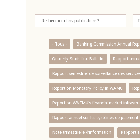
- Tous -
Banking Commission Annual Rep
Quaterly Statistical Bulletin
Rapport annue
Rapport semestriel de surveillance des servic
Report on Monetary Policy in WAMU
Rep
Report on WAEMU’s financial market infrastru
Rapport annuel sur les systèmes de paiement
Note trimestrielle d‘information
Rapport a