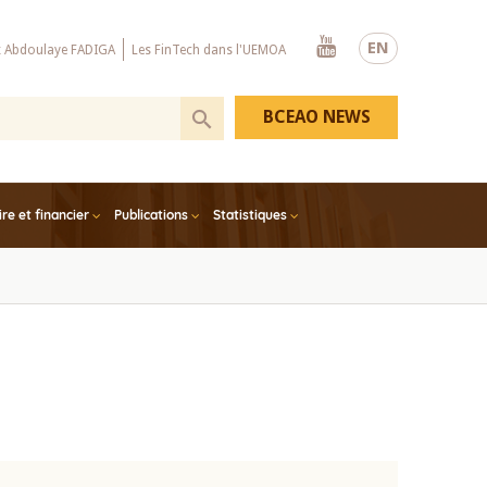
Youtube
EN
x Abdoulaye FADIGA
Les FinTech dans l'UEMOA
BCEAO NEWS
e et financier
Publications
Statistiques