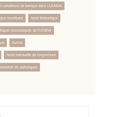
es conditions de banque dans L‘UEMOA
tique monétaire
Note thématique
istiques économiques de l‘UEMOA
que
Autres
Note mensuelle de conjoncture
rimestriel de statistiques
O