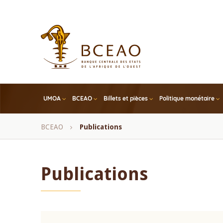
Skip
to
main
content
UMOA
BCEAO
Billets et pièces
Politique monétaire
Fil
BCEAO
Publications
d'Ariane
Publications