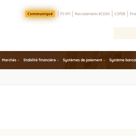
Menu
Communiqué
PI-SPI
Recrutements BCEAO
COFEB
Pri
Top
Marchés
Stabilité financière
Systèmes de paiement
Système bancair