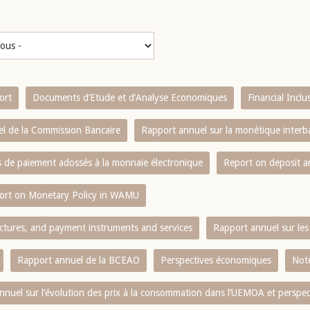
ort
Documents d’Etude et d’Analyse Economiques
Financial Incl
l de la Commission Bancaire
Rapport annuel sur la monétique inter
es de paiement adossés à la monnaie électronique
Report on deposit 
ort on Monetary Policy in WAMU
ctures, and payment instruments and services
Rapport annuel sur les 
Rapport annuel de la BCEAO
Perspectives économiques
Note
nnuel sur l‘évolution des prix à la consommation dans l‘UEMOA et perspec