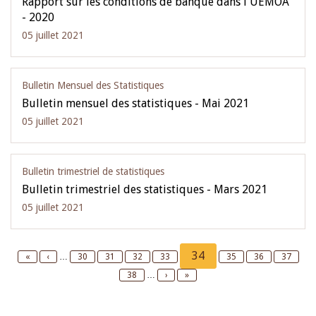
Rapport sur les conditions de banque dans l'UEMOA
- 2020
05 juillet 2021
Bulletin Mensuel des Statistiques
Bulletin mensuel des statistiques - Mai 2021
05 juillet 2021
Bulletin trimestriel de statistiques
Bulletin trimestriel des statistiques - Mars 2021
05 juillet 2021
Pagination
Current
34
First
«
Previous
‹
…
Page
30
Page
31
Page
32
Page
33
Page
35
Page
36
Page
37
page
page
page
Page
38
…
Next
›
Last
»
page
page