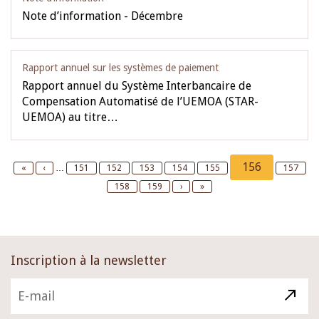
Note d’information - Décembre
Rapport annuel sur les systèmes de paiement
Rapport annuel du Système Interbancaire de
Compensation Automatisé de l’UEMOA (STAR-
UEMOA) au titre…
Pagination
Current
156
First
«
Previous
‹
…
Page
151
Page
152
Page
153
Page
154
Page
155
Page
157
page
page
page
Page
158
Page
159
Next
›
Last
»
page
page
Inscription à la newsletter