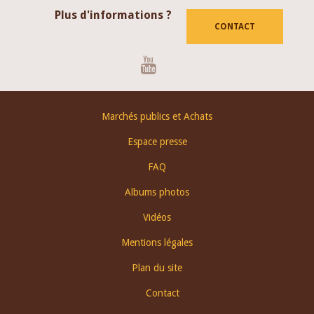
Plus d'informations ?
CONTACT
Youtube
Footer
Marchés publics et Achats
menu
Espace presse
FAQ
Albums photos
Vidéos
Mentions légales
Plan du site
Contact