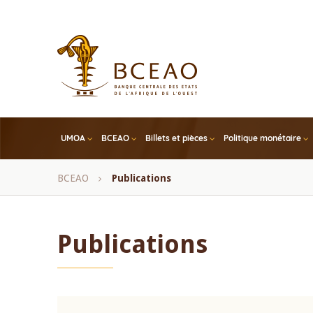
Skip
to
main
content
UMOA
BCEAO
Billets et pièces
Politique monétaire
Fil
BCEAO
Publications
d'Ariane
Publications