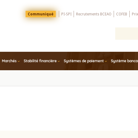
Menu
Communiqué
PI-SPI
Recrutements BCEAO
COFEB
Pri
Top
Marchés
Stabilité financière
Systèmes de paiement
Système bancair