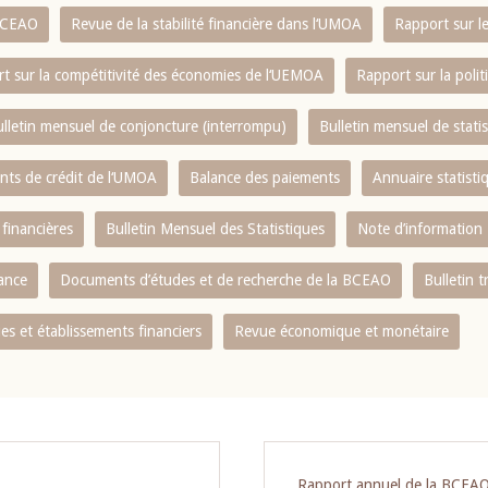
 BCEAO
Revue de la stabilité financière dans l‘UMOA
Rapport sur l
t sur la compétitivité des économies de l‘UEMOA
Rapport sur la poli
lletin mensuel de conjoncture (interrompu)
Bulletin mensuel de stat
ents de crédit de l‘UMOA
Balance des paiements
Annuaire statisti
 financières
Bulletin Mensuel des Statistiques
Note d’information
nance
Documents d’études et de recherche de la BCEAO
Bulletin t
s et établissements financiers
Revue économique et monétaire
Rapport annuel de la BCEA