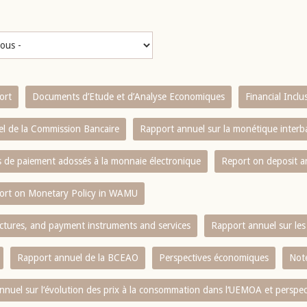
ort
Documents d’Etude et d’Analyse Economiques
Financial Incl
l de la Commission Bancaire
Rapport annuel sur la monétique inter
es de paiement adossés à la monnaie électronique
Report on deposit 
ort on Monetary Policy in WAMU
ctures, and payment instruments and services
Rapport annuel sur les 
Rapport annuel de la BCEAO
Perspectives économiques
Note
nnuel sur l‘évolution des prix à la consommation dans l‘UEMOA et perspec