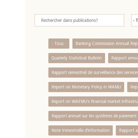
- Tous -
Banking Commission Annual Rep
Quaterly Statistical Bulletin
Rapport annue
Rapport semestriel de surveillance des servic
Report on Monetary Policy in WAMU
Rep
Report on WAEMU’s financial market infrastru
Rapport annuel sur les systèmes de paiement
Note trimestrielle d‘information
Rapport a