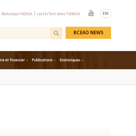
Youtube
EN
x Abdoulaye FADIGA
Les FinTech dans l'UEMOA
BCEAO NEWS
e et financier
Publications
Statistiques