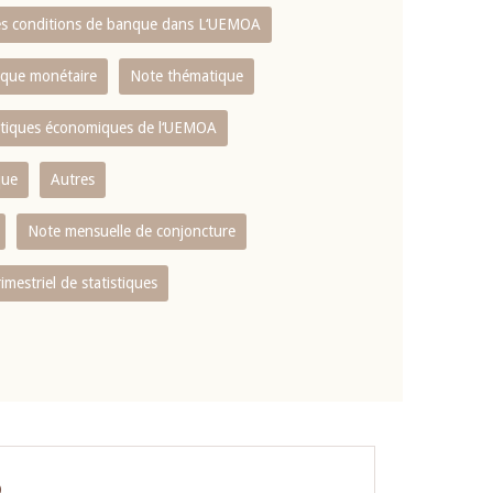
es conditions de banque dans L‘UEMOA
tique monétaire
Note thématique
istiques économiques de l‘UEMOA
que
Autres
Note mensuelle de conjoncture
rimestriel de statistiques
O