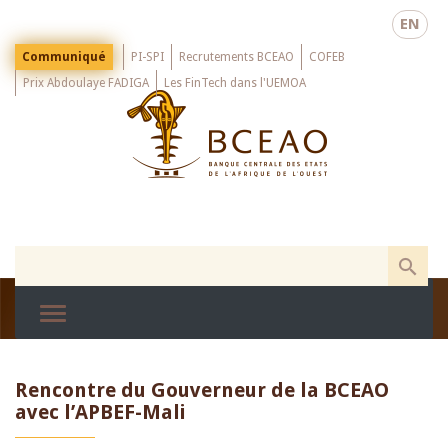
Skip
EN
to
main
Menu
Communiqué
PI-SPI
Recrutements BCEAO
COFEB
Top
content
Prix Abdoulaye FADIGA
Les FinTech dans l'UEMOA
Rencontre du Gouverneur de la BCEAO
avec l’APBEF-Mali