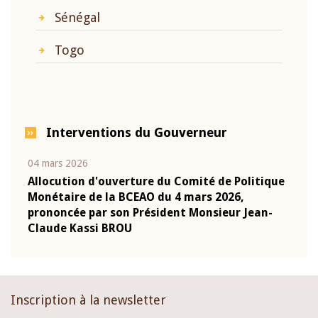
Sénégal
Togo
Interventions du Gouverneur
04 mars 2026
22 ju
que
Allocution d'ouverture du Comité de Politique
Mot 
Monétaire de la BCEAO du 4 mars 2026,
Kass
-
prononcée par son Président Monsieur Jean-
prés
Claude Kassi BROU
BCE
Inscription à la newsletter