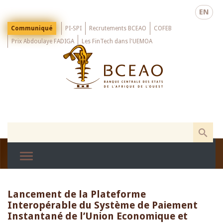
Skip
EN
to
main
Menu
Communiqué
PI-SPI
Recrutements BCEAO
COFEB
Top
content
Prix Abdoulaye FADIGA
Les FinTech dans l'UEMOA
Lancement de la Plateforme
Interopérable du Système de Paiement
Instantané de l’Union Economique et