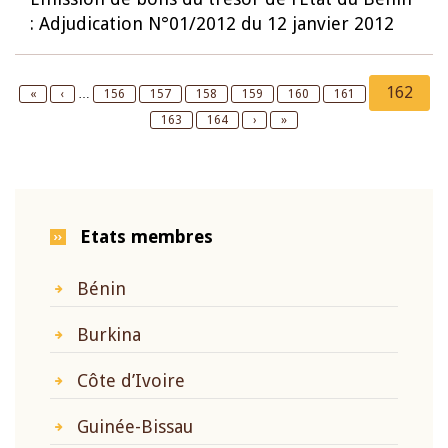
: Adjudication N°01/2012 du 12 janvier 2012
Pagination
Current
162
First
«
Previous
‹
…
Page
156
Page
157
Page
158
Page
159
Page
160
Page
161
page
page
page
Page
163
Page
164
Next
›
Last
»
page
page
Etats membres
Bénin
Burkina
Côte d’Ivoire
Guinée-Bissau