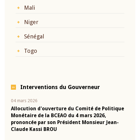
Mali
Niger
Sénégal
Togo
Interventions du Gouverneur
04 mars 2026
22 ju
que
Allocution d'ouverture du Comité de Politique
Mot 
Monétaire de la BCEAO du 4 mars 2026,
Kass
-
prononcée par son Président Monsieur Jean-
prés
Claude Kassi BROU
BCE