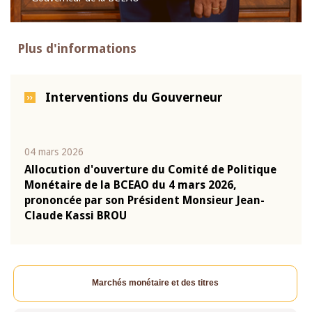
Plus d'informations
Interventions du Gouverneur
04 mars 2026
22 ju
que
Allocution d'ouverture du Comité de Politique
Mot 
Monétaire de la BCEAO du 4 mars 2026,
Kass
-
prononcée par son Président Monsieur Jean-
prés
Claude Kassi BROU
BCE
Marchés monétaire et des titres