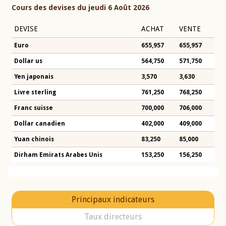
Cours des devises du jeudi 6 Août 2026
DEVISE
ACHAT
VENTE
Euro
655,957
655,957
Dollar us
564,750
571,750
Yen japonais
3,570
3,630
Livre sterling
761,250
768,250
Franc suisse
700,000
706,000
Dollar canadien
402,000
409,000
Yuan chinois
83,250
85,000
Dirham Emirats Arabes Unis
153,250
156,250
Principaux indicateurs
Taux directeurs