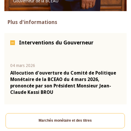
Gouverneur de la BCEAO
Plus d'informations
Interventions du Gouverneur
04 mars 2026
22 ju
que
Allocution d'ouverture du Comité de Politique
Mot 
Monétaire de la BCEAO du 4 mars 2026,
Kass
-
prononcée par son Président Monsieur Jean-
prés
Claude Kassi BROU
BCE
Marchés monétaire et des titres