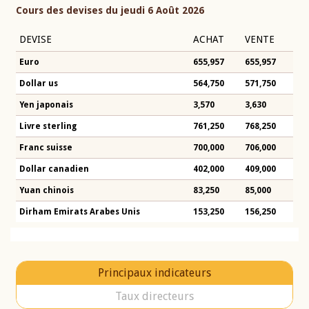
Cours des devises du jeudi 6 Août 2026
DEVISE
ACHAT
VENTE
Euro
655,957
655,957
Dollar us
564,750
571,750
Yen japonais
3,570
3,630
Livre sterling
761,250
768,250
Franc suisse
700,000
706,000
Dollar canadien
402,000
409,000
Yuan chinois
83,250
85,000
Dirham Emirats Arabes Unis
153,250
156,250
Principaux indicateurs
Taux directeurs