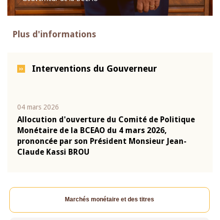
Plus d'informations
Interventions du Gouverneur
04 mars 2026
22 ju
que
Allocution d'ouverture du Comité de Politique
Mot 
Monétaire de la BCEAO du 4 mars 2026,
Kass
-
prononcée par son Président Monsieur Jean-
prés
Claude Kassi BROU
BCE
Marchés monétaire et des titres