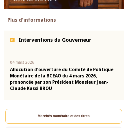
Plus d'informations
Interventions du Gouverneur
04 mars 2026
22 ju
que
Allocution d'ouverture du Comité de Politique
Mot 
Monétaire de la BCEAO du 4 mars 2026,
Kass
-
prononcée par son Président Monsieur Jean-
prés
Claude Kassi BROU
BCE
Marchés monétaire et des titres