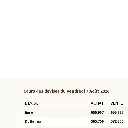
22 juillet 2026
ouverture du Comité de
Mot introductif du Gouvern
étaire de la BCEAO du 4 mars
Claude Kassi BROU lors de l
ée par son Président
présentation du rapport ann
n-Claude Kassi BROU
BCEAO
Cours des devises du vendredi 7 Août 2026
DEVISE
ACHAT
VENTE
Euro
655,957
655,957
Dollar us
565,750
572,750