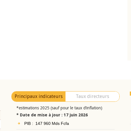
10 juin 2026
eur Jean-
Allocution d'ouverture du Comité de
a cérémonie de
Politique Monétaire de la BCEAO du 10 jui
uel 2025 de la
2026, prononcée par son Président
Monsieur Jean-Claude Kassi BROU
Principaux indicateurs
Taux directeurs
*estimations 2025 (sauf pour le taux d’inflation)
* Date de mise à jour : 17 juin 2026
PIB : 147 960 Mds Fcfa