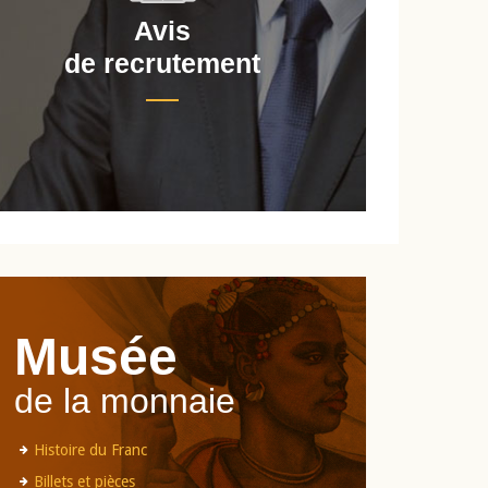
Avis
de recrutement
d
Musée
de la monnaie
Histoire du Franc
Billets et pièces