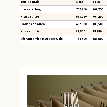
Yen japonais
3,565
3,625
Livre sterling
762,250
769,250
Franc suisse
698,250
704,250
Dollar canadien
402,500
409,500
Yuan chinois
83,500
85,250
Dirham Emirats Arabes Unis
153,500
156,500