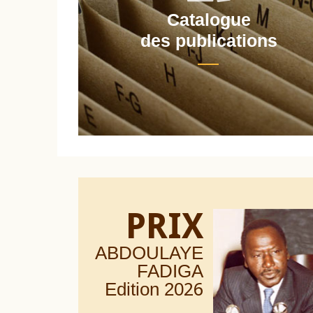
Catalogue
nt
des publications
PRIX
ABDOULAYE
FADIGA
Edition 20
26