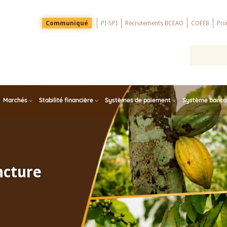
Menu
Communiqué
PI-SPI
Recrutements BCEAO
COFEB
Pri
Top
Marchés
Stabilité financière
Systèmes de paiement
Système bancair
ncture