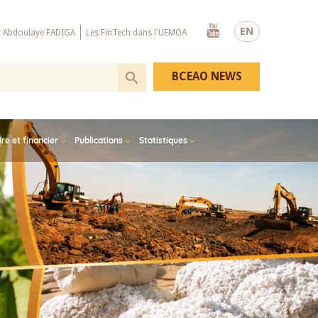
Youtube
EN
x Abdoulaye FADIGA
Les FinTech dans l'UEMOA
BCEAO NEWS
e et financier
Publications
Statistiques