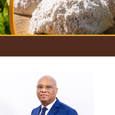
introductif du Gouverneur
Open
configuration
options