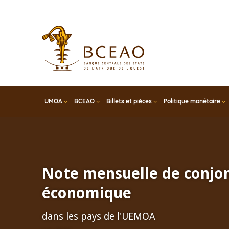
Skip
to
main
content
UMOA
BCEAO
Billets et pièces
Politique monétaire
Note mensuelle de conjo
économique
dans les pays de l'UEMOA