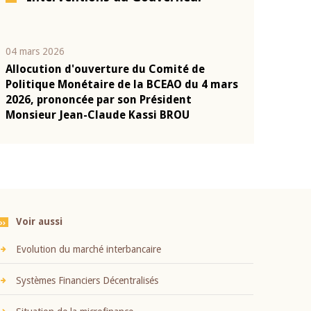
04 mars 2026
22 juillet 2026
Allocution d'ouverture du Comité de
Mot introduc
n
Politique Monétaire de la BCEAO du 4 mars
Claude Kassi
2026, prononcée par son Président
présentation
Monsieur Jean-Claude Kassi BROU
BCEAO
Voir aussi
Evolution du marché interbancaire
Systèmes Financiers Décentralisés