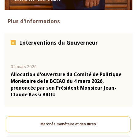
Plus d'informations
Interventions du Gouverneur
04 mars 2026
22 ju
que
Allocution d'ouverture du Comité de Politique
Mot 
Monétaire de la BCEAO du 4 mars 2026,
Kass
-
prononcée par son Président Monsieur Jean-
prés
Claude Kassi BROU
BCE
Marchés monétaire et des titres