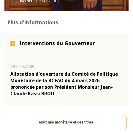
Gouverneur de la BCEAO
Plus d'informations
Interventions du Gouverneur
04 mars 2026
22 ju
que
Allocution d'ouverture du Comité de Politique
Mot 
Monétaire de la BCEAO du 4 mars 2026,
Kass
-
prononcée par son Président Monsieur Jean-
prés
Claude Kassi BROU
BCE
Marchés monétaire et des titres