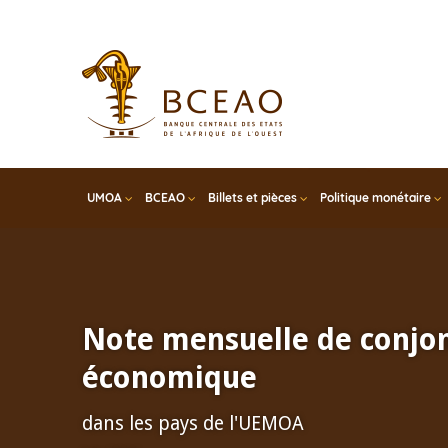
Skip
to
main
content
UMOA
BCEAO
Billets et pièces
Politique monétaire
Note mensuelle de conjo
économique
dans les pays de l'UEMOA