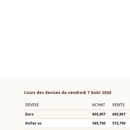
22 juillet 2026
ouverture du Comité de
Mot introductif du Gouvern
étaire de la BCEAO du 4 mars
Claude Kassi BROU lors de l
ée par son Président
présentation du rapport ann
n-Claude Kassi BROU
BCEAO
Cours des devises du vendredi 7 Août 2026
DEVISE
ACHAT
VENTE
Euro
655,957
655,957
Dollar us
565,750
572,750