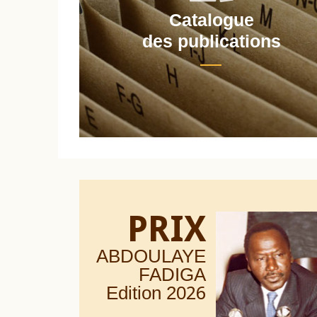
Catalogue
nt
des publications
PRIX
ABDOULAYE
FADIGA
Edition 20
26