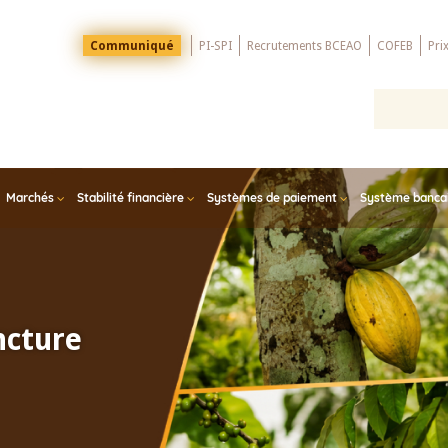
Menu
Communiqué
PI-SPI
Recrutements BCEAO
COFEB
Pri
Top
Marchés
Stabilité financière
Systèmes de paiement
Système bancair
ncture