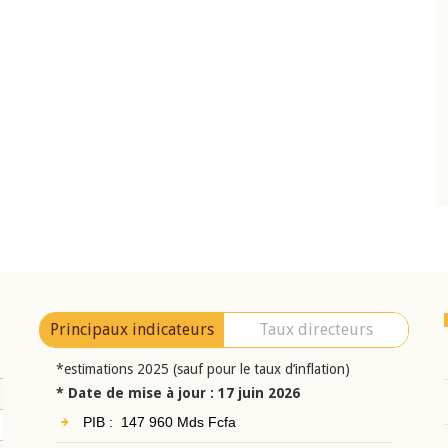
10 juin 2026
eur Jean-
Allocution d'ouverture du Comité de
a cérémonie de
Politique Monétaire de la BCEAO du 10 jui
uel 2025 de la
2026, prononcée par son Président
Monsieur Jean-Claude Kassi BROU
Principaux indicateurs
Taux directeurs
*estimations 2025 (sauf pour le taux d’inflation)
* Date de mise à jour : 17 juin 2026
PIB : 147 960 Mds Fcfa