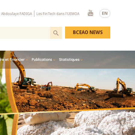
Youtube
EN
x Abdoulaye FADIGA
Les FinTech dans l'UEMOA
BCEAO NEWS
e et financier
Publications
Statistiques