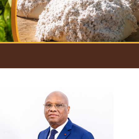
introductif du Gouverneur
Open
configuration
options