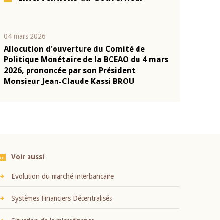
04 mars 2026
22 juillet 2026
Allocution d'ouverture du Comité de
Mot introduc
n
Politique Monétaire de la BCEAO du 4 mars
Claude Kassi
2026, prononcée par son Président
présentation
Monsieur Jean-Claude Kassi BROU
BCEAO
Voir aussi
Evolution du marché interbancaire
Systèmes Financiers Décentralisés