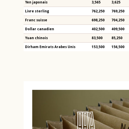
Yen japonais
3,565
3,625
Livre sterling
762,250
769,250
Franc suisse
698,250
704,250
Dollar canadien
402,500
409,500
Yuan chinois
83,500
85,250
Dirham Emirats Arabes Unis
153,500
156,500