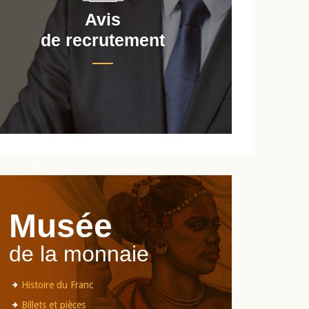
Avis
de recrutement
d
Musée
de la monnaie
Histoire du Franc
Billets et pièces