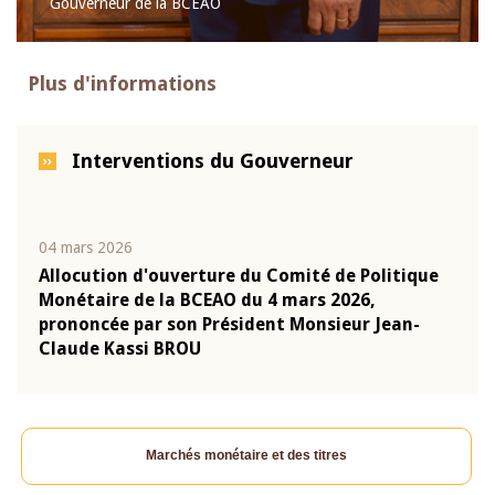
Gouverneur de la BCEAO
Plus d'informations
Interventions du Gouverneur
04 mars 2026
22 ju
que
Allocution d'ouverture du Comité de Politique
Mot 
Monétaire de la BCEAO du 4 mars 2026,
Kass
-
prononcée par son Président Monsieur Jean-
prés
Claude Kassi BROU
BCE
Marchés monétaire et des titres