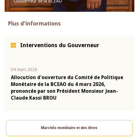
Gouverneur de la BCEAO
Plus d'informations
Interventions du Gouverneur
04 mars 2026
22 ju
que
Allocution d'ouverture du Comité de Politique
Mot 
Monétaire de la BCEAO du 4 mars 2026,
Kass
-
prononcée par son Président Monsieur Jean-
prés
Claude Kassi BROU
BCE
Marchés monétaire et des titres