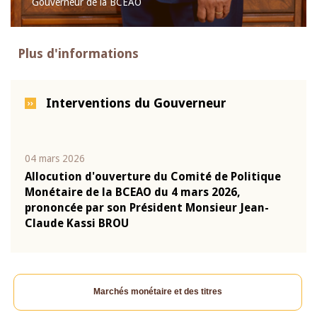
Gouverneur de la BCEAO
Plus d'informations
Interventions du Gouverneur
04 mars 2026
22 ju
que
Allocution d'ouverture du Comité de Politique
Mot 
Monétaire de la BCEAO du 4 mars 2026,
Kass
-
prononcée par son Président Monsieur Jean-
prés
Claude Kassi BROU
BCE
Marchés monétaire et des titres