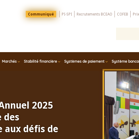
Menu
Communiqué
PI-SPI
Recrutements BCEAO
COFEB
Pri
Top
Marchés
Stabilité financière
Systèmes de paiement
Système bancair
 Annuel 2025
e des
 aux défis de