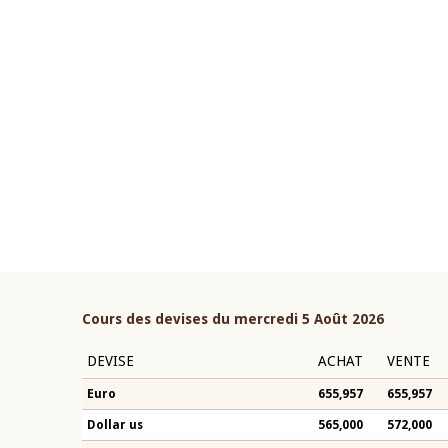
22 juillet 2026
ouverture du Comité de
Mot introductif du Gouvern
étaire de la BCEAO du 4 mars
Claude Kassi BROU lors de l
ée par son Président
présentation du rapport ann
n-Claude Kassi BROU
BCEAO
Cours des devises du mercredi 5 Août 2026
DEVISE
ACHAT
VENTE
Euro
655,957
655,957
Dollar us
565,000
572,000