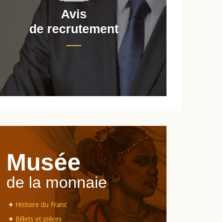
Avis
de recrutement
d
Musée
de la monnaie
Histoire du Franc
Billets et pièces