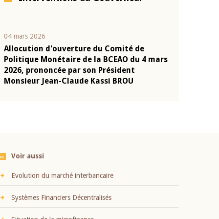
04 mars 2026
22 juillet 2026
Allocution d'ouverture du Comité de
Mot introduc
n
Politique Monétaire de la BCEAO du 4 mars
Claude Kassi
2026, prononcée par son Président
présentation
Monsieur Jean-Claude Kassi BROU
BCEAO
Voir aussi
Evolution du marché interbancaire
Systèmes Financiers Décentralisés