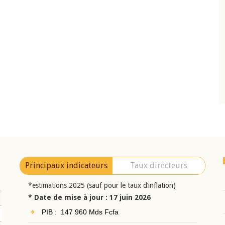
10 juin 2026
eur Jean-
Allocution d'ouverture du Comité de
a cérémonie de
Politique Monétaire de la BCEAO du 10 jui
uel 2025 de la
2026, prononcée par son Président
Monsieur Jean-Claude Kassi BROU
Principaux indicateurs
Taux directeurs
*estimations 2025 (sauf pour le taux d’inflation)
* Date de mise à jour : 17 juin 2026
PIB : 147 960 Mds Fcfa