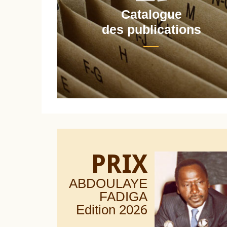
Catalogue
nt
des publications
PRIX
ABDOULAYE
FADIGA
Edition 20
26