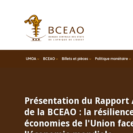
Skip
to
main
content
UMOA
BCEAO
Billets et pièces
Politique monétaire
Présentation du Rapport
de la BCEAO : la résilienc
économies de l'Union face