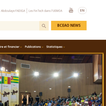
Youtube
EN
x Abdoulaye FADIGA
Les FinTech dans l'UEMOA
BCEAO NEWS
e et financier
Publications
Statistiques