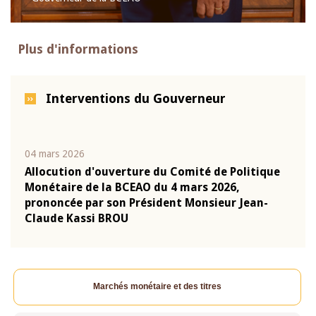
Plus d'informations
Interventions du Gouverneur
04 mars 2026
22 ju
que
Allocution d'ouverture du Comité de Politique
Mot 
Monétaire de la BCEAO du 4 mars 2026,
Kass
-
prononcée par son Président Monsieur Jean-
prés
Claude Kassi BROU
BCE
Marchés monétaire et des titres