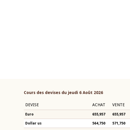
22 juillet 2026
ouverture du Comité de
Mot introductif du Gouvern
étaire de la BCEAO du 4 mars
Claude Kassi BROU lors de l
ée par son Président
présentation du rapport ann
n-Claude Kassi BROU
BCEAO
Cours des devises du jeudi 6 Août 2026
DEVISE
ACHAT
VENTE
Euro
655,957
655,957
Dollar us
564,750
571,750