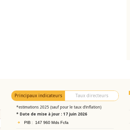
10 juin 2026
eur Jean-
Allocution d'ouverture du Comité de
a cérémonie de
Politique Monétaire de la BCEAO du 10 jui
uel 2025 de la
2026, prononcée par son Président
Monsieur Jean-Claude Kassi BROU
Principaux indicateurs
Taux directeurs
*estimations 2025 (sauf pour le taux d’inflation)
* Date de mise à jour : 17 juin 2026
PIB : 147 960 Mds Fcfa