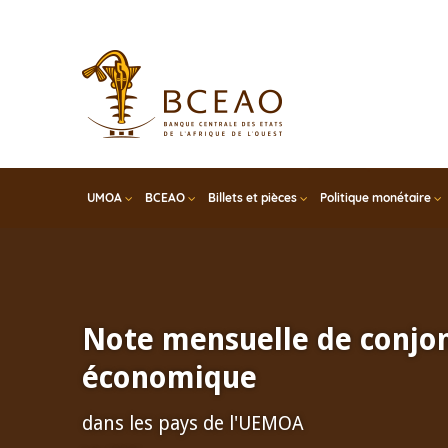
Skip
to
main
content
UMOA
BCEAO
Billets et pièces
Politique monétaire
Note mensuelle de conjo
économique
dans les pays de l'UEMOA