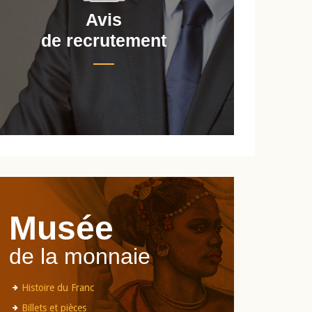
Avis
de recrutement
d
Musée
de la monnaie
Histoire du Franc
Billets et pièces