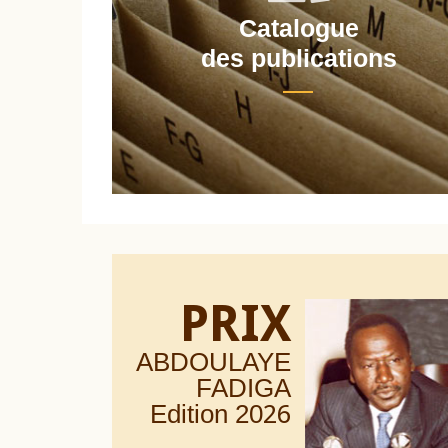
Catalogue
nt
des publications
PRIX
ABDOULAYE
FADIGA
Edition 20
26