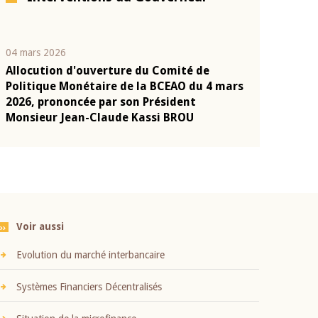
04 mars 2026
22 juillet 2026
Allocution d'ouverture du Comité de
Mot introduc
n
Politique Monétaire de la BCEAO du 4 mars
Claude Kassi
2026, prononcée par son Président
présentation
Monsieur Jean-Claude Kassi BROU
BCEAO
Voir aussi
Evolution du marché interbancaire
Systèmes Financiers Décentralisés