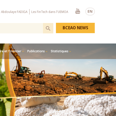
Youtube
EN
x Abdoulaye FADIGA
Les FinTech dans l'UEMOA
BCEAO NEWS
e et financier
Publications
Statistiques