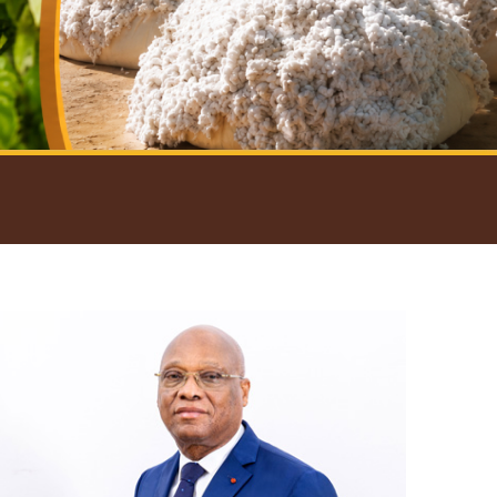
introductif du Gouverneur
Open
configuration
options