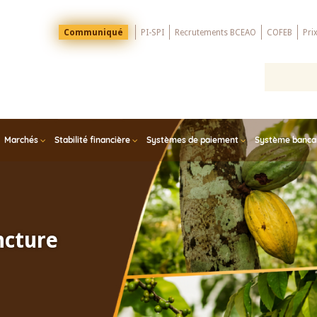
Menu
Communiqué
PI-SPI
Recrutements BCEAO
COFEB
Pri
Top
Marchés
Stabilité financière
Systèmes de paiement
Système bancair
ncture