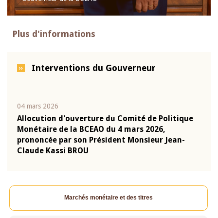
Plus d'informations
Interventions du Gouverneur
04 mars 2026
22 ju
que
Allocution d'ouverture du Comité de Politique
Mot 
Monétaire de la BCEAO du 4 mars 2026,
Kass
-
prononcée par son Président Monsieur Jean-
prés
Claude Kassi BROU
BCE
Marchés monétaire et des titres