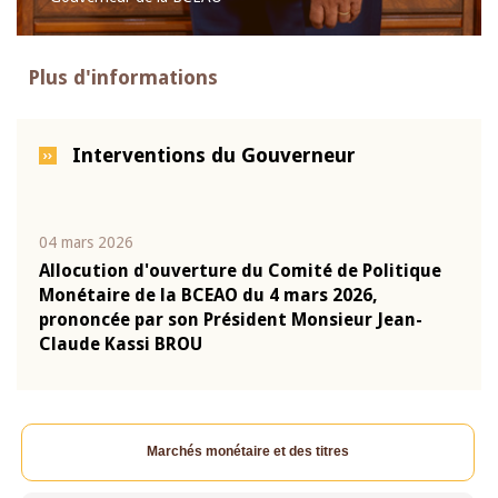
Plus d'informations
Interventions du Gouverneur
04 mars 2026
22 ju
que
Allocution d'ouverture du Comité de Politique
Mot 
Monétaire de la BCEAO du 4 mars 2026,
Kass
-
prononcée par son Président Monsieur Jean-
prés
Claude Kassi BROU
BCE
Marchés monétaire et des titres