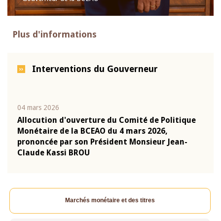
Plus d'informations
Interventions du Gouverneur
04 mars 2026
22 ju
que
Allocution d'ouverture du Comité de Politique
Mot 
Monétaire de la BCEAO du 4 mars 2026,
Kass
-
prononcée par son Président Monsieur Jean-
prés
Claude Kassi BROU
BCE
Marchés monétaire et des titres