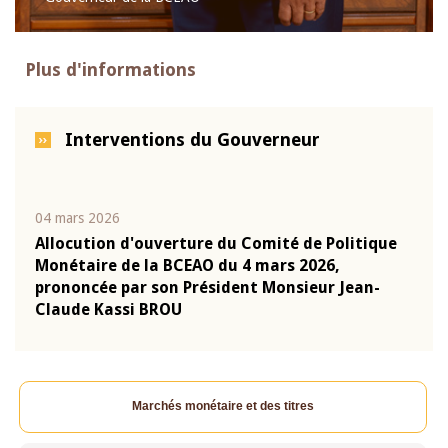
Plus d'informations
Interventions du Gouverneur
04 mars 2026
22 ju
que
Allocution d'ouverture du Comité de Politique
Mot 
Monétaire de la BCEAO du 4 mars 2026,
Kass
-
prononcée par son Président Monsieur Jean-
prés
Claude Kassi BROU
BCE
Marchés monétaire et des titres