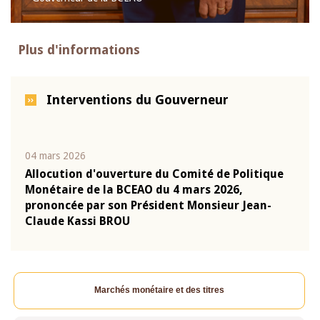
Plus d'informations
Interventions du Gouverneur
04 mars 2026
22 ju
que
Allocution d'ouverture du Comité de Politique
Mot 
Monétaire de la BCEAO du 4 mars 2026,
Kass
-
prononcée par son Président Monsieur Jean-
prés
Claude Kassi BROU
BCE
Marchés monétaire et des titres