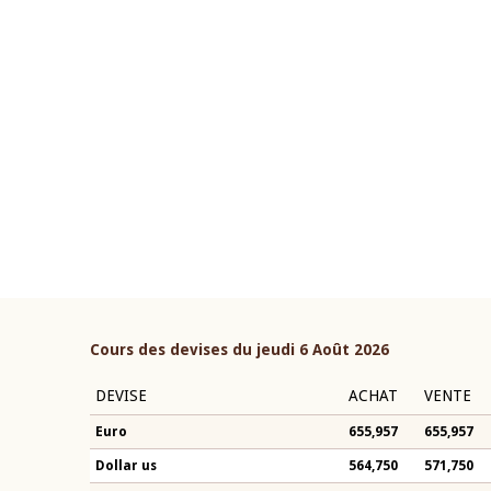
22 juillet 2026
ouverture du Comité de
Mot introductif du Gouvern
étaire de la BCEAO du 4 mars
Claude Kassi BROU lors de l
ée par son Président
présentation du rapport ann
n-Claude Kassi BROU
BCEAO
Cours des devises du jeudi 6 Août 2026
DEVISE
ACHAT
VENTE
Euro
655,957
655,957
Dollar us
564,750
571,750