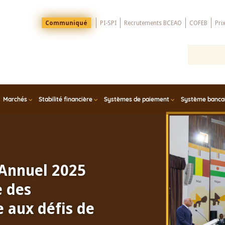
Menu
Communiqué
PI-SPI
Recrutements BCEAO
COFEB
Pri
Top
Marchés
Stabilité financière
Systèmes de paiement
Système bancair
 Annuel 2025
e des
 aux défis de