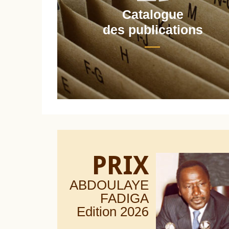
Catalogue
nt
des publications
PRIX
ABDOULAYE
FADIGA
Edition 20
26