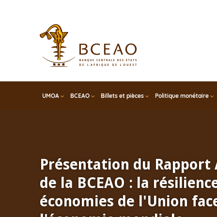
Skip
to
main
content
UMOA
BCEAO
Billets et pièces
Politique monétaire
Présentation du Rapport
de la BCEAO : la résilienc
économies de l'Union face