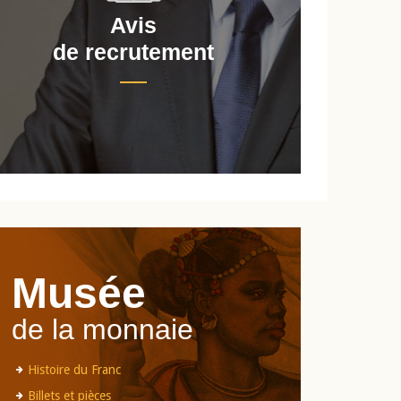
Avis
de recrutement
d
Musée
de la monnaie
Histoire du Franc
Billets et pièces