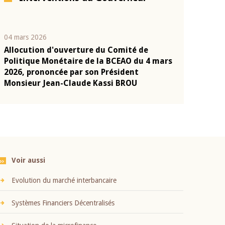
04 mars 2026
22 juillet 2026
Allocution d'ouverture du Comité de
Mot introduc
n
Politique Monétaire de la BCEAO du 4 mars
Claude Kassi
2026, prononcée par son Président
présentation
Monsieur Jean-Claude Kassi BROU
BCEAO
Voir aussi
Evolution du marché interbancaire
Systèmes Financiers Décentralisés