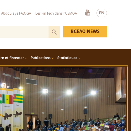
Youtube
EN
x Abdoulaye FADIGA
Les FinTech dans l'UEMOA
BCEAO NEWS
e et financier
Publications
Statistiques