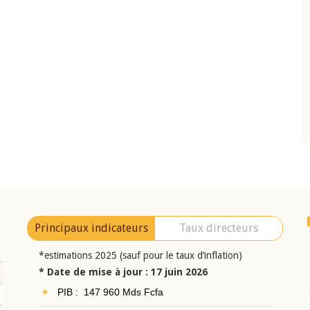
10 juin 2026
eur Jean-
Allocution d'ouverture du Comité de
a cérémonie de
Politique Monétaire de la BCEAO du 10 jui
uel 2025 de la
2026, prononcée par son Président
Monsieur Jean-Claude Kassi BROU
Principaux indicateurs
Taux directeurs
*estimations 2025 (sauf pour le taux d’inflation)
* Date de mise à jour : 17 juin 2026
PIB : 147 960 Mds Fcfa