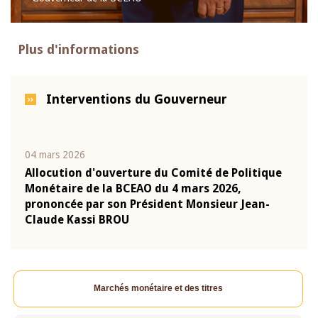
Plus d'informations
Interventions du Gouverneur
04 mars 2026
22 ju
que
Allocution d'ouverture du Comité de Politique
Mot 
Monétaire de la BCEAO du 4 mars 2026,
Kass
-
prononcée par son Président Monsieur Jean-
prés
Claude Kassi BROU
BCE
Marchés monétaire et des titres