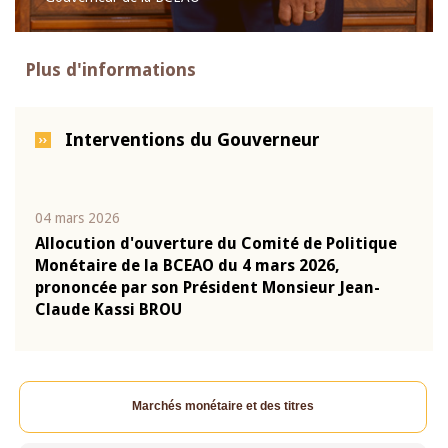
Plus d'informations
Interventions du Gouverneur
04 mars 2026
22 ju
que
Allocution d'ouverture du Comité de Politique
Mot 
Monétaire de la BCEAO du 4 mars 2026,
Kass
-
prononcée par son Président Monsieur Jean-
prés
Claude Kassi BROU
BCE
Marchés monétaire et des titres