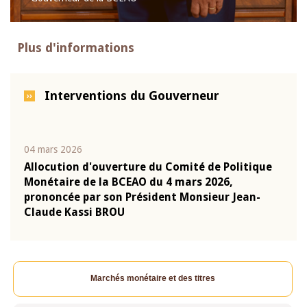
Plus d'informations
Interventions du Gouverneur
04 mars 2026
22 ju
que
Allocution d'ouverture du Comité de Politique
Mot 
Monétaire de la BCEAO du 4 mars 2026,
Kass
-
prononcée par son Président Monsieur Jean-
prés
Claude Kassi BROU
BCE
Marchés monétaire et des titres