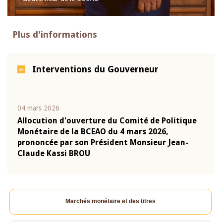
Plus d'informations
Interventions du Gouverneur
04 mars 2026
22 ju
que
Allocution d'ouverture du Comité de Politique
Mot 
Monétaire de la BCEAO du 4 mars 2026,
Kass
-
prononcée par son Président Monsieur Jean-
prés
Claude Kassi BROU
BCE
Marchés monétaire et des titres