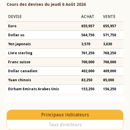
Cours des devises du jeudi 6 Août 2026
DEVISE
ACHAT
VENTE
Euro
655,957
655,957
Dollar us
564,750
571,750
Yen japonais
3,570
3,630
Livre sterling
761,250
768,250
Franc suisse
700,000
706,000
Dollar canadien
402,000
409,000
Yuan chinois
83,250
85,000
Dirham Emirats Arabes Unis
153,250
156,250
Principaux indicateurs
Taux directeurs