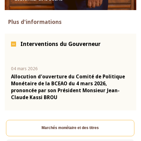
Plus d'informations
Interventions du Gouverneur
04 mars 2026
22 ju
que
Allocution d'ouverture du Comité de Politique
Mot 
Monétaire de la BCEAO du 4 mars 2026,
Kass
-
prononcée par son Président Monsieur Jean-
prés
Claude Kassi BROU
BCE
Marchés monétaire et des titres